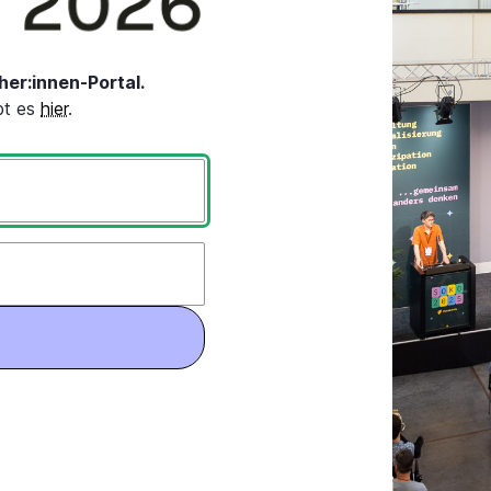
er:innen-Portal.
bt es
hier
.